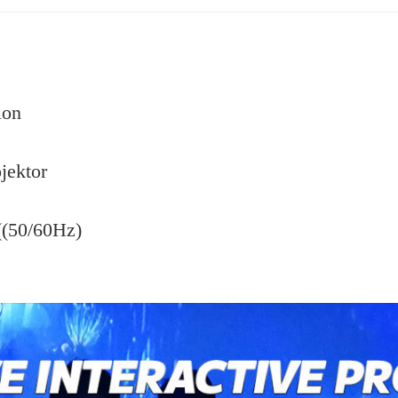
ion
jektor
((50/60Hz)