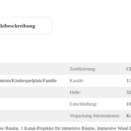
ktbeschreibung
Zertifizierung:
C
trum/Kinderspielplatz/Familie
Kanäle:
1/
Helle:
32
Entschließung:
10
Verpackung Informationen:
Ka
sive Räume
, 
1 Kanal-Projektor für immersive Räume
, 
Immersive Wand In