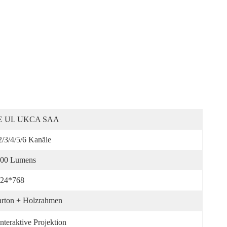
E UL UKCA SAA
2/3/4/5/6 Kanäle
00 Lumens
24*768
rton + Holzrahmen
teraktive Projektion