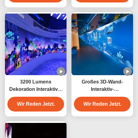
3200 Lumens
Großes 3D-Wand-
Dekoration Interaktiver
Interaktiv-
Wandprojektor für den
Wandprojektionssystem
Kulturtourismus
Wir Reden Jetzt.
Wir Reden Jetzt.
für Hotels