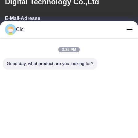
Digital Technology Co.,Ltd
E-Mail-Adresse
Cici
sales03@bjgprojection.com
3:25 PM
Unsere Adresse
Good day, what product are you looking for?
Adresse
Einheit A 101, Gebäude 3C, Huachuangll, HuatengRoad, Bezirk
Panyu, Stadt Guangzhou, China
Telefon
0086-19128770167