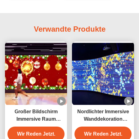
Verwandte Produkte
Großer Bildschirm
Nordlichter Immersive
Immersive Raum
Wanddekoration
Projektor 3D Wand
Interagieren
Interaktiv für Museum
Wir Reden Jetzt.
Wir Reden Jetzt.
Wandprojektor