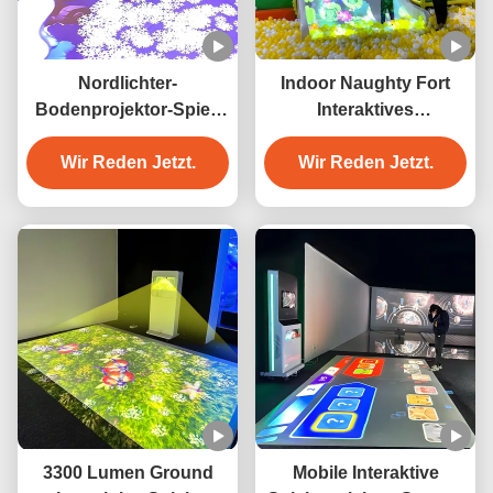
Nordlichter-
Indoor Naughty Fort
Bodenprojektor-Spiel-
Interaktives
Slide Interaktives
Spieleprojektorsystem
Bodenprojektor-Spiel
Wir Reden Jetzt.
Auflösung 1024*768
Wir Reden Jetzt.
3300 Lumen Ground
Mobile Interaktive