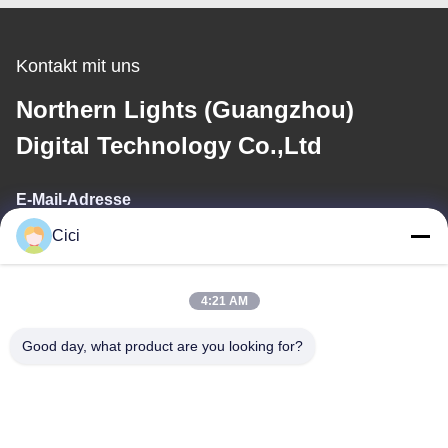
Kontakt mit uns
Northern Lights (Guangzhou)
Digital Technology Co.,Ltd
E-Mail-Adresse
Cici
sales03@bjgprojection.com
4:21 AM
Unsere Adresse
Good day, what product are you looking for?
Adresse
Einheit A 101, Gebäude 3C, Huachuangll, HuatengRoad, Bezirk
Panyu, Stadt Guangzhou, China
Telefon