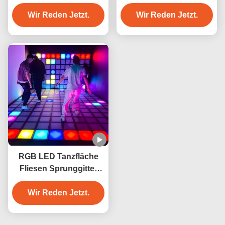
Springen Gitter
Interaktives Spiel
Interaktives Spiel
Wir Reden Jetzt.
Supergrid 2 Jahre
Wir Reden Jetzt.
Garantie
RGB LED Tanzfläche
Fliesen Sprunggitter
Spiel Supergitter Für
Vergnügungspark
Wir Reden Jetzt.