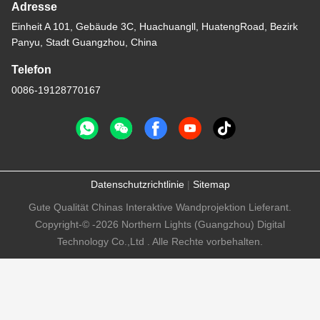
Adresse
Einheit A 101, Gebäude 3C, Huachuangll, HuatengRoad, Bezirk
Panyu, Stadt Guangzhou, China
Telefon
0086-19128770167
Datenschutzrichtlinie
|
Sitemap
Gute Qualität Chinas Interaktive Wandprojektion Lieferant.
Copyright-© -2026 Northern Lights (Guangzhou) Digital
Technology Co.,Ltd . Alle Rechte vorbehalten.