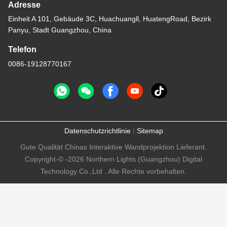
Adresse
Einheit A 101, Gebäude 3C, Huachuangll, HuatengRoad, Bezirk
Panyu, Stadt Guangzhou, China
Telefon
0086-19128770167
Datenschutzrichtlinie
|
Sitemap
Gute Qualität Chinas Interaktive Wandprojektion Lieferant.
Copyright-© -2026 Northern Lights (Guangzhou) Digital
Technology Co.,Ltd . Alle Rechte vorbehalten.