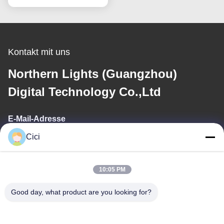
Kontakt mit uns
Northern Lights (Guangzhou)
Digital Technology Co.,Ltd
E-Mail-Adresse
Cici
sales03@bjgprojection.com
10:05 PM
Unsere Adresse
Good day, what product are you looking for?
Adresse
Einheit A 101, Gebäude 3C, Huachuangll, HuatengRoad, Bezirk
Panyu, Stadt Guangzhou, China