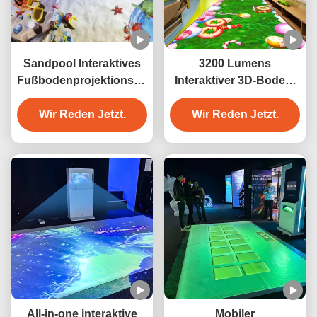
Sandpool Interaktives
3200 Lumens
Fußbodenprojektionsspiel
Interaktiver 3D-Boden-
für Vergnügungspark
Immersivprojektor für
Wir Reden Jetzt.
Wir Reden Jetzt.
Hoteldekoration
All-in-one interaktive
Mobiler