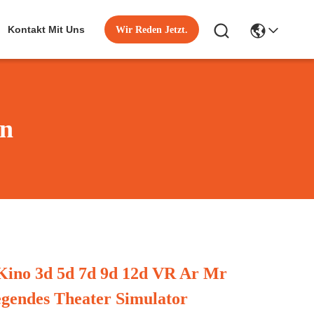
Kontakt Mit Uns
Wir Reden Jetzt.
en
Kino 3d 5d 7d 9d 12d VR Ar Mr
egendes Theater Simulator