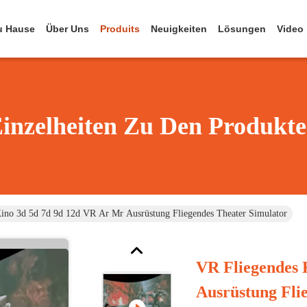
u Hause
Über Uns
Produits
Neuigkeiten
Lösungen
Video
inzelheiten Zu Den Produkt
ino 3d 5d 7d 9d 12d VR Ar Mr Ausrüstung Fliegendes Theater Simulator
VR Fliegendes 
Ausrüstung Fli