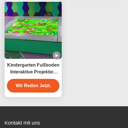
Kindergarten Fußboden
Interaktive Projektion
Trampolin Spiel
Wir Reden Jetzt.
Innenbereich
Kontakt mit uns