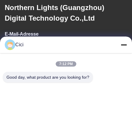
Northern Lights (Guangzhou)
Digital Technology Co.,Ltd
E-Mail-Adresse
Cici
sales03@bjgprojection.com
7:12 PM
Unsere Adresse
Good day, what product are you looking for?
Adresse
Einheit A 101, Gebäude 3C, Huachuangll, HuatengRoad, Bezirk
Panyu, Stadt Guangzhou, China
Telefon
0086-19128770167