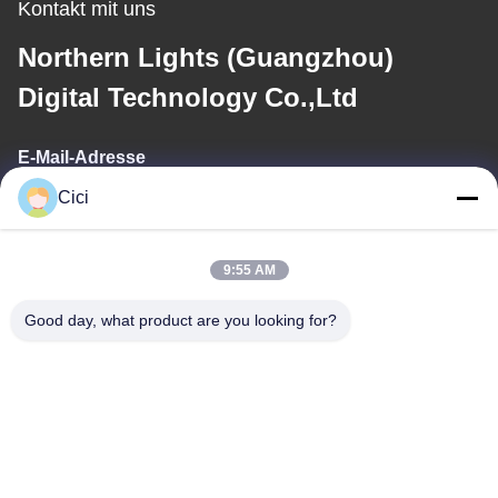
Kontakt mit uns
Northern Lights (Guangzhou)
Digital Technology Co.,Ltd
E-Mail-Adresse
Cici
sales03@bjgprojection.com
9:55 AM
Unsere Adresse
Good day, what product are you looking for?
Adresse
Einheit A 101, Gebäude 3C, Huachuangll, HuatengRoad, Bezirk
Panyu, Stadt Guangzhou, China
Telefon
0086-19128770167